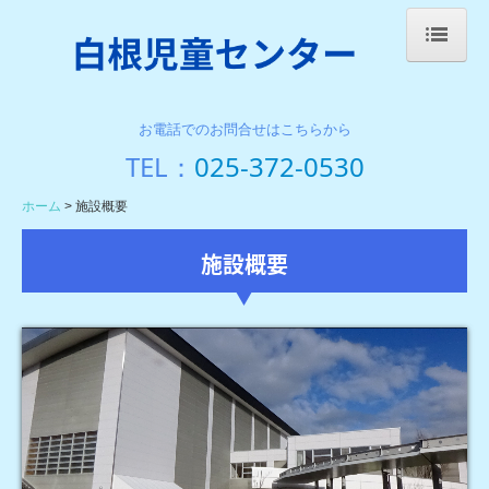
ホーム
お電話でのお問合せはこちらから
施設概要
TEL：
025-372-0530
施設案内(1階)
ホーム
施設概要
施設案内(2階)
施設概要
おたより
夜間利用
お問い合わせ